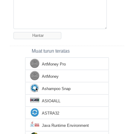
Muat turun teratas
ArtMoney Pro
ArtMoney
Ashampoo Snap
ASIO4ALL
ASTRA32
Java Runtime Environment