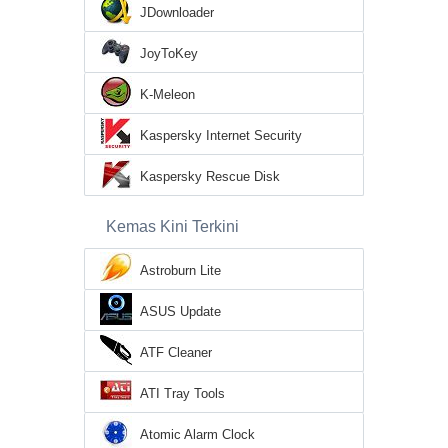
JDownloader
JoyToKey
K-Meleon
Kaspersky Internet Security
Kaspersky Rescue Disk
Kemas Kini Terkini
Astroburn Lite
ASUS Update
ATF Cleaner
ATI Tray Tools
Atomic Alarm Clock