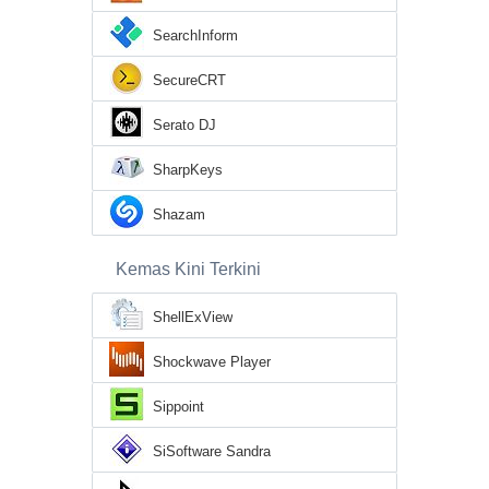
SearchInform
SecureCRT
Serato DJ
SharpKeys
Shazam
Kemas Kini Terkini
ShellExView
Shockwave Player
Sippoint
SiSoftware Sandra