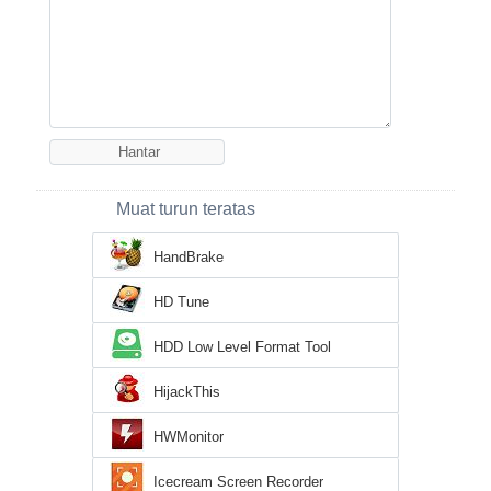
Muat turun teratas
HandBrake
HD Tune
HDD Low Level Format Tool
HijackThis
HWMonitor
Icecream Screen Recorder