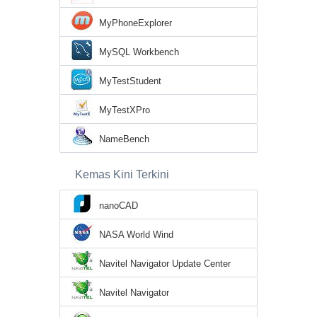
MyPhoneExplorer
MySQL Workbench
MyTestStudent
MyTestXPro
NameBench
Kemas Kini Terkini
nanoCAD
NASA World Wind
Navitel Navigator Update Center
Navitel Navigator