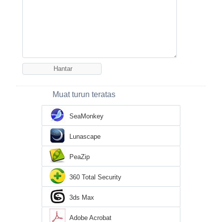
Muat turun teratas
SeaMonkey
Lunascape
PeaZip
360 Total Security
3ds Max
Adobe Acrobat