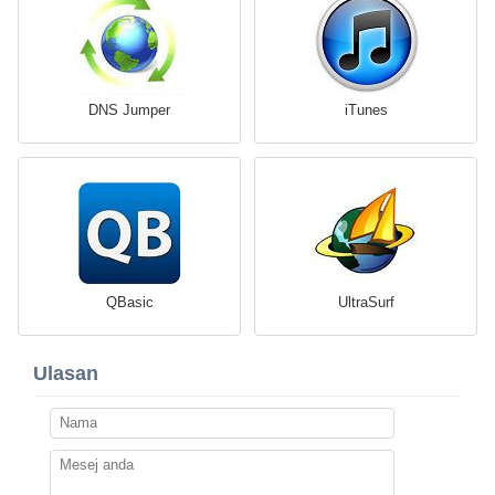
DNS Jumper
iTunes
QBasic
UltraSurf
Ulasan