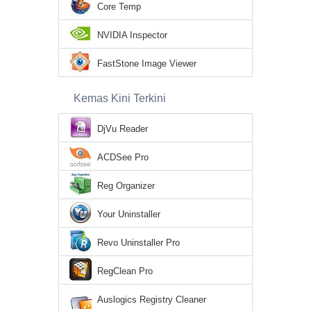
Core Temp
NVIDIA Inspector
FastStone Image Viewer
Kemas Kini Terkini
DjVu Reader
ACDSee Pro
Reg Organizer
Your Uninstaller
Revo Uninstaller Pro
RegClean Pro
Auslogics Registry Cleaner