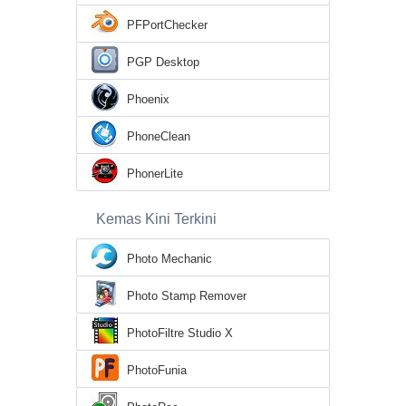
PFPortChecker
PGP Desktop
Phoenix
PhoneClean
PhonerLite
Kemas Kini Terkini
Photo Mechanic
Photo Stamp Remover
PhotoFiltre Studio X
PhotoFunia