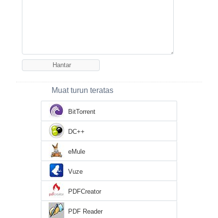
Muat turun teratas
BitTorrent
DC++
eMule
Vuze
PDFCreator
PDF Reader