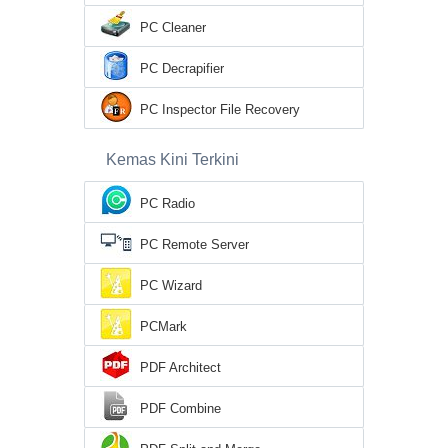
PC Cleaner
PC Decrapifier
PC Inspector File Recovery
Kemas Kini Terkini
PC Radio
PC Remote Server
PC Wizard
PCMark
PDF Architect
PDF Combine