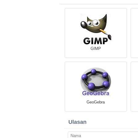
GIMP
GeoGebra
Ulasan