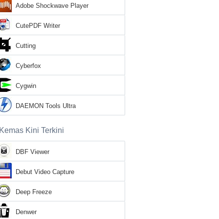
Adobe Shockwave Player
CutePDF Writer
Cutting
Cyberfox
Cygwin
DAEMON Tools Ultra
Kemas Kini Terkini
DBF Viewer
Debut Video Capture
Deep Freeze
Denwer