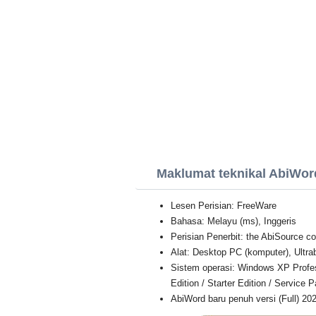
Maklumat teknikal AbiWor
Lesen Perisian: FreeWare
Bahasa: Melayu (ms), Inggeris
Perisian Penerbit: the AbiSource 
Alat: Desktop PC (komputer), Ultra
Sistem operasi: Windows XP Professi
Edition / Starter Edition / Service 
AbiWord baru penuh versi (Full) 20