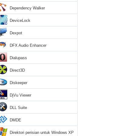
Dependency Walker
DeviceLock
Dexpot
DFX Audio Enhancer
Dialupass
Direct3D
Diskeeper
DjVu Viewer
DLL Suite
DMDE
Direktori perisian untuk Windows XP